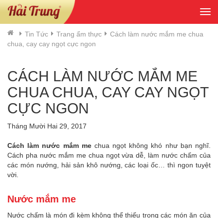
Tog
navi
Tin Tức
Trang ẩm thực
Cách làm nước mắm me chua
chua, cay cay ngọt cực ngon
CÁCH LÀM NƯỚC MẮM ME
CHUA CHUA, CAY CAY NGỌT
CỰC NGON
Tháng Mười Hai 29, 2017
Cách làm nước mắm me
chua ngọt không khó như bạn nghĩ.
Cách pha nước mắm me chua ngọt vừa dễ, làm nước chấm của
các món nướng, hải sản khô nướng, các loại ốc… thì ngon tuyệt
vời.
Nước mắm me
Nước chấm là món đi kèm không thể thiếu trong các món ăn của