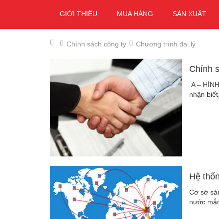
GIỚI THIỆU
MUA HÀNG
SẢN XUẤT
Chính sách công ty
Chương trình đại lý
Chính 
A – HÍNH 
nhận biết
Hệ thố
Cơ sở sản
nước mắm