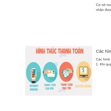
Cơ sở nư
nhận được
Các hìn
Các hình
1. Khi qu